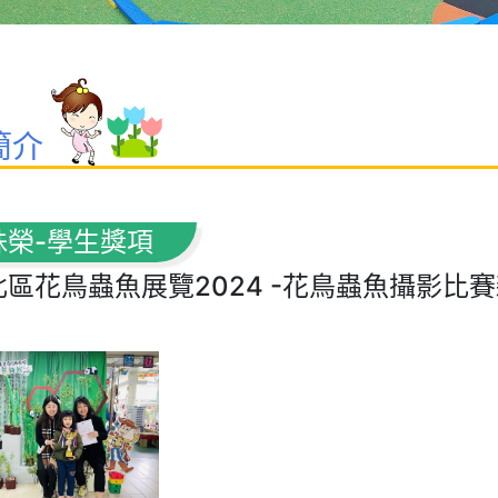
簡介
殊榮-學生獎項
區花鳥蟲魚展覽2024 -花鳥蟲魚攝影比