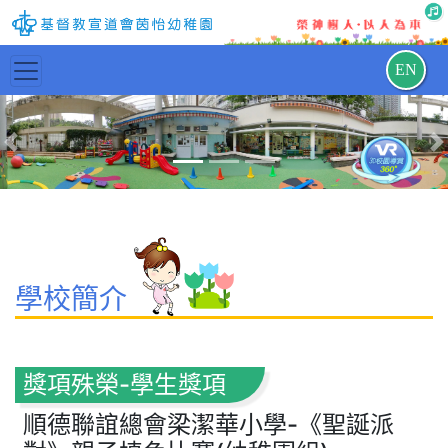
EN
Previous
N
學校簡介
獎項殊榮-學生獎項
順德聯誼總會梁潔華小學-《聖誕派