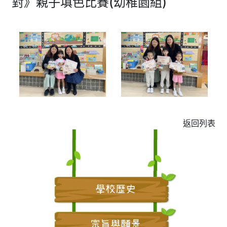
對》親子填色比賽(幼稚園組)
返回列表
學校歷史
宗旨與願景