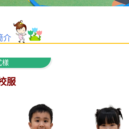
簡介
式樣
校服