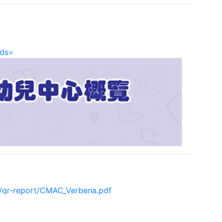
rds=
r/qr-report/CMAC_Verbena.pdf