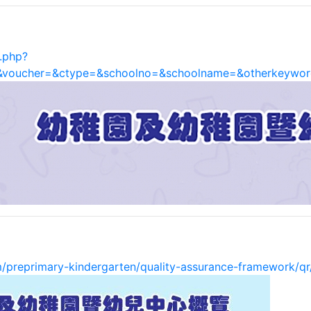
.php?
y=&voucher=&ctype=&schoolno=&schoolname=&otherkeywo
m/preprimary-kindergarten/quality-assurance-framework/q