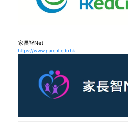
家長智Net
https://www.parent.edu.hk