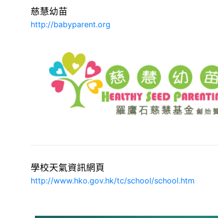
慈慧幼苗
http://babyparent.org
學校天氣資訊網頁
http://www.hko.gov.hk/tc/school/school.htm