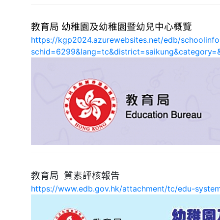
教育局 幼稚園及幼稚園暨幼兒中心概覽
https://kgp2024.azurewebsites.net/edb/schoolinfo
schid=6299&lang=tc&district=saikung&categor
教育局 質素評核報告
https://www.edb.gov.hk/attachment/tc/edu-syste