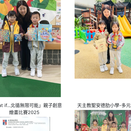
at if...北循無限可能」親子創意
天主教聖安德肋小學-多
繪畫比賽2025