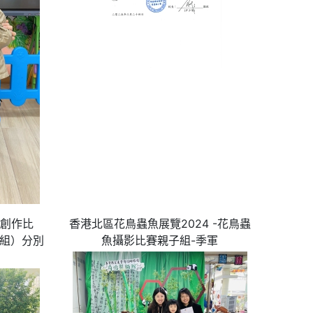
全創作比
香港北區花鳥蟲魚展覽2024 -花鳥蟲
子組）分別
魚攝影比賽親子組-季軍