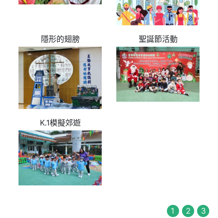
隱形的翅膀
聖誕節活動
K.1模擬郊遊
1
2
3