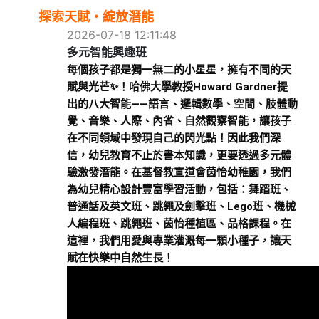
探索天賦・綻放潛能
2026-07-18 12:11:48
多元智能興趣班
每個孩子都是獨一無二的小星星，擁有不同的天
賦與光芒✨！哈佛大學教授Howard Gardner提
出的八大智能——語言、邏輯數學、空間、肢體動
覺、音樂、人際、內省、自然觀察智能，讓孩子
在不同領域中發現自己的閃光點！因此我們深
信，幼兒教育不止於書本知識，更要透過多元體
驗激發潛能。在基督教宣道會茵怡幼稚園，我們
為幼兒精心設計豐富學習活動，包括：舞蹈班、
普通話及英文班、跳繩及劍擊班、Lego班、機械
人編程班、跳繩班、茵怡種植區、品格課程。在
這裡，我們用愛與專業灌溉每一顆小種子，讓天
賦在快樂中自然生長！