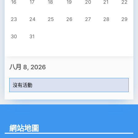
16
17
18
19
20
21
22
六月
七月
23
24
25
26
27
28
29
八月
30
31
九月
十月
八月 8, 2026
十一月
沒有活動
十二月
網站地圖