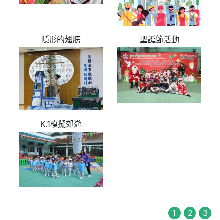
隱形的翅膀
聖誕節活動
K.1模擬郊遊
1
2
3